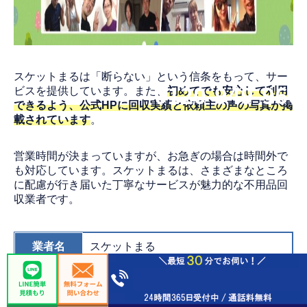
スケットまるは「断らない」という信条をもって、サー
0120-949-966
ビスを提供しています。また、
初めてでも安心して利用
できるよう、公式HPに回収実績と依頼主の声の写真が掲
載されています
。
営業時間が決まっていますが、お急ぎの場合は時間外で
も対応しています。スケットまるは、さまざまなところ
に配慮が行き届いた丁寧なサービスが魅力的な不用品回
収業者です。
業者名
スケットまる
料金
8,000円～
9:00-20:00/年中無休