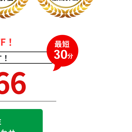
F！
す！
66
E