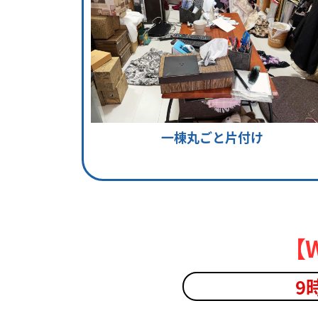
一棟丸ごと片付け
【
9