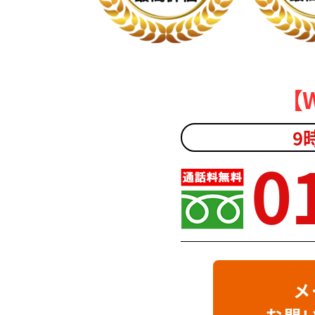
【
9
0
メ