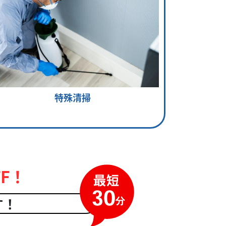
特殊清掃
F！
す！